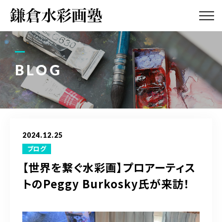
ABOUT
画塾紹介・
アクセス
BLOG
LESSON
教室案内
GALLERY
作品集
2024.12.25
PROFILE
ブログ
塾長紹介
【世界を繋ぐ水彩画】プロアーティス
トのPeggy Burkosky氏が来訪！
BLOG
画塾ブログ
ATELIER