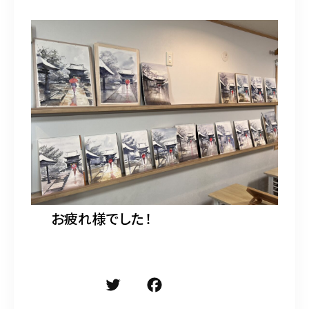
お疲れ様でした！
T
F
共
w
a
有