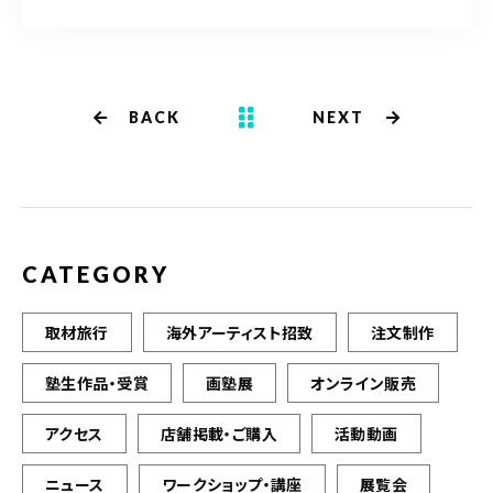
it
c
te
e
r
b
BACK
NEXT
o
o
k
CATEGORY
取材旅行
海外アーティスト招致
注文制作
塾生作品・受賞
画塾展
オンライン販売
アクセス
店舗掲載・ご購入
活動動画
ニュース
ワークショップ・講座
展覧会