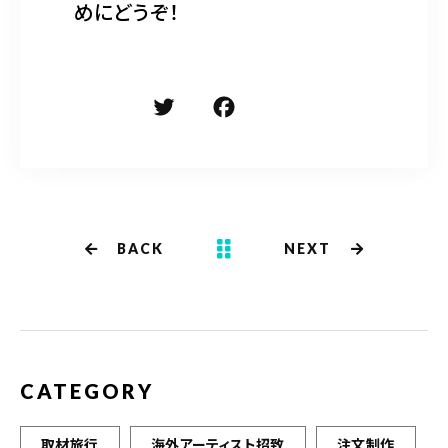
めにどうぞ！
T
F
共
w
a
有
it
c
te
e
r
b
BACK
NEXT
o
o
k
CATEGORY
取材旅行
海外アーティスト招致
注文制作