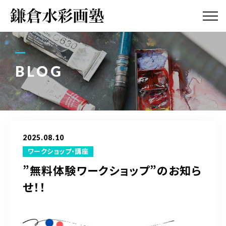
ABOUT
画塾紹介・
アクセス
BLOG
LESSON
教室案内
GALLERY
作品集
2025.08.10
PROFILE
ワークショップ・講座
塾長紹介
”無料体験ワークショップ”のお知ら
せ！！
BLOG
画塾ブログ
ATELIER