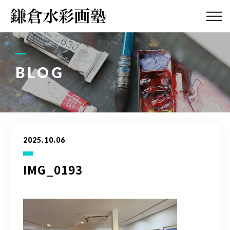
ABOUT
画塾紹介・
アクセス
BLOG
LESSON
教室案内
GALLERY
作品集
2025.10.06
PROFILE
塾長紹介
IMG_0193
BLOG
画塾ブログ
ATELIER