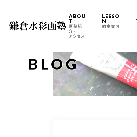
ABOU
LESSO
T
N
画塾紹
教室案内
介・
アクセス
BLOG