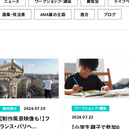
ニュース
ワークショップ・講座
展覧会
ライブ
画集・技法書
ANA翼の王国
居合
ブログ
2026.07.30
ワークショップ・講座
取材旅行
【制作風景映像も！】フ
2026.07.22
ランス・パリへ...
【小学生親子で参加0