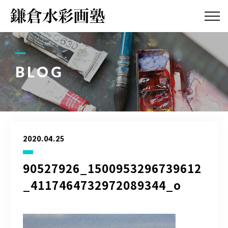
ABOUT
画塾紹介・
アクセス
BLOG
LESSON
教室案内
GALLERY
作品集
2020.04.25
PROFILE
塾長紹介
90527926_1500953296739612
_4117464732972089344_o
BLOG
画塾ブログ
ATELIER