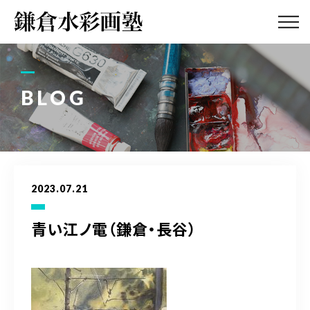
ABOUT
画塾紹介・
アクセス
BLOG
LESSON
教室案内
GALLERY
作品集
2023.07.21
PROFILE
塾長紹介
青い江ノ電（鎌倉・長谷）
BLOG
画塾ブログ
ATELIER