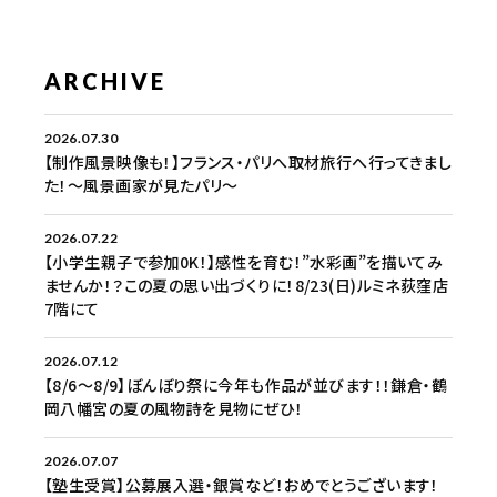
ARCHIVE
2026.07.30
【制作風景映像も！】フランス・パリへ取材旅行へ行ってきまし
た！〜風景画家が見たパリ〜
2026.07.22
【小学生親子で参加0K！】感性を育む！”水彩画”を描いてみ
ませんか！？この夏の思い出づくりに！8/23(日)ルミネ荻窪店
7階にて
2026.07.12
【8/6〜8/9】ぼんぼり祭に今年も作品が並びます！！鎌倉・鶴
岡八幡宮の夏の風物詩を見物にぜひ！
2026.07.07
【塾生受賞】公募展入選・銀賞など！おめでとうございます！