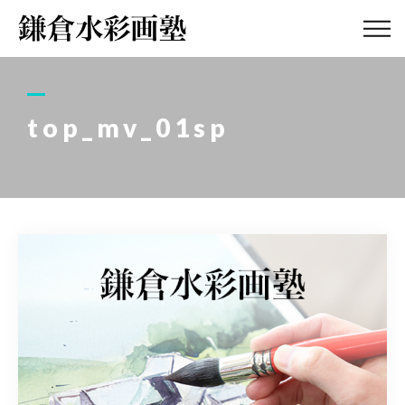
ABOUT
画塾紹介・
アクセス
top_mv_01sp
LESSON
教室案内
GALLERY
作品集
PROFILE
塾長紹介
BLOG
画塾ブログ
ATELIER