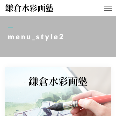
ABOUT
画塾紹介・
アクセス
menu_style2
LESSON
教室案内
GALLERY
作品集
PROFILE
塾長紹介
BLOG
画塾ブログ
ATELIER