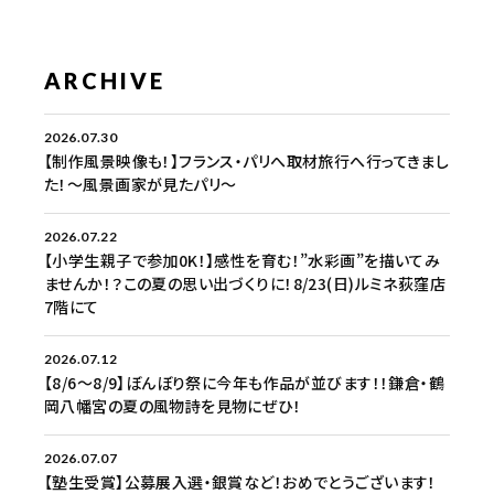
ARCHIVE
2026.07.30
【制作風景映像も！】フランス・パリへ取材旅行へ行ってきまし
た！〜風景画家が見たパリ〜
2026.07.22
【小学生親子で参加0K！】感性を育む！”水彩画”を描いてみ
ませんか！？この夏の思い出づくりに！8/23(日)ルミネ荻窪店
7階にて
2026.07.12
【8/6〜8/9】ぼんぼり祭に今年も作品が並びます！！鎌倉・鶴
岡八幡宮の夏の風物詩を見物にぜひ！
2026.07.07
【塾生受賞】公募展入選・銀賞など！おめでとうございます！