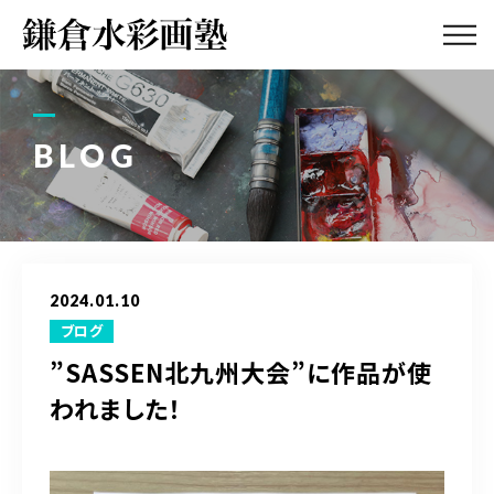
ABOUT
画塾紹介・
アクセス
BLOG
LESSON
教室案内
GALLERY
作品集
2024.01.10
PROFILE
ブログ
塾長紹介
”SASSEN北九州大会”に作品が使
われました！
BLOG
画塾ブログ
ATELIER