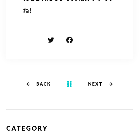
ね！
T
F
共
w
a
有
it
c
te
e
r
b
BACK
NEXT
o
o
k
CATEGORY