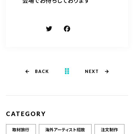
会場でお待ちしております＾＾
T
F
共
w
a
有
it
c
te
e
r
b
BACK
NEXT
o
o
k
CATEGORY
取材旅行
海外アーティスト招致
注文制作