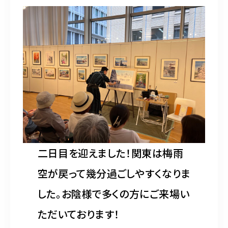
水彩ブログ
CONTACT
お問い合わせ
MEMBER
塾生専用
二日目を迎えました！関東は梅雨
体験レッスンの申込み
空が戻って幾分過ごしやすくなりま
取材・制作のご依頼 作品購入
した。お陰様で多くの方にご来場い
ただいております！