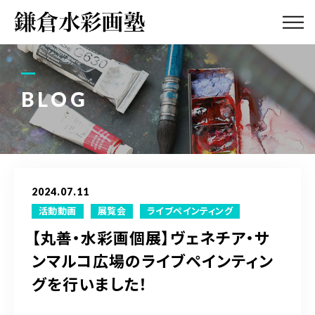
ABOUT
画塾紹介・
アクセス
BLOG
LESSON
教室案内
GALLERY
作品集
2024.07.11
PROFILE
活動動画
展覧会
ライブペインティング
塾長紹介
【丸善・水彩画個展】ヴェネチア・サ
ンマルコ広場のライブペインティン
BLOG
画塾ブログ
グを行いました！
ATELIER